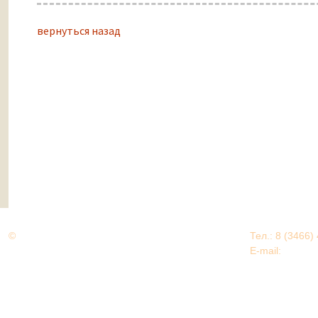
вернуться назад
©
Дорогами Великой Победы
Тел.: 8 (3466)
Нижневартовский район
E-mail:
EDU@nv
Нижневартовский район