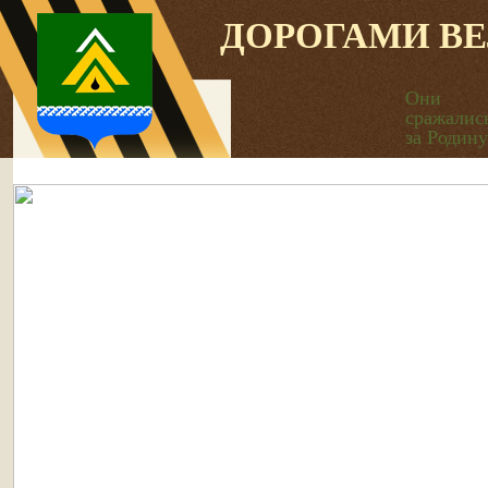
ДОРОГАМИ В
Они
сражалис
за Родину