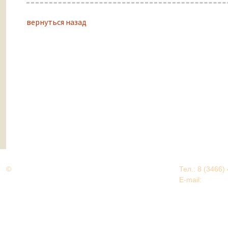
вернуться назад
©
Дорогами Великой Победы
Тел.: 8 (3466)
Нижневартовский район
E-mail:
EDU@nv
Нижневартовский район