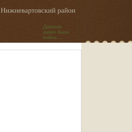
Нижневартовский район
Давным
давно была
война…