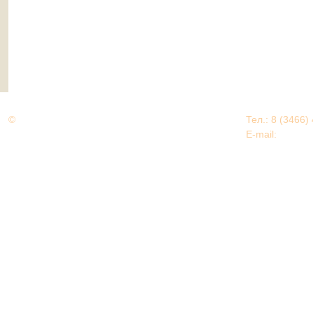
©
Дорогами Великой Победы
Тел.: 8 (3466)
Нижневартовский район
E-mail:
EDU@nv
Нижневартовский район