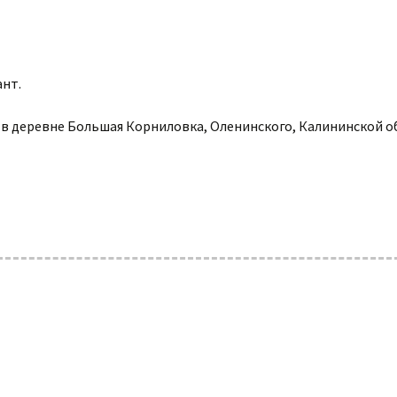
ант.
да в деревне Большая Корниловка, Оленинского, Калининской о