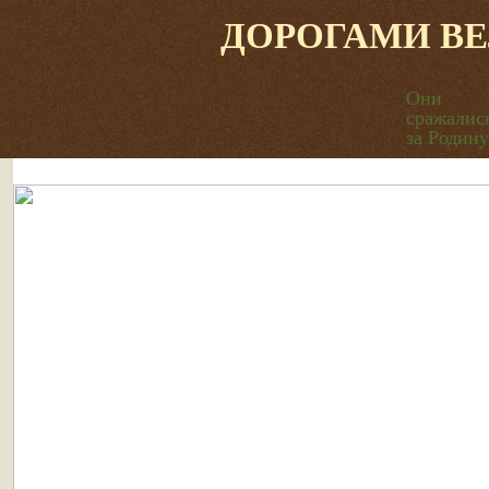
ДОРОГАМИ В
Они
сражалис
за Родину