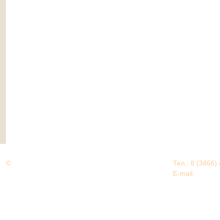
©
Дорогами Великой Победы
Тел.: 8 (3466)
Нижневартовский район
E-mail:
EDU@nv
Нижневартовский район