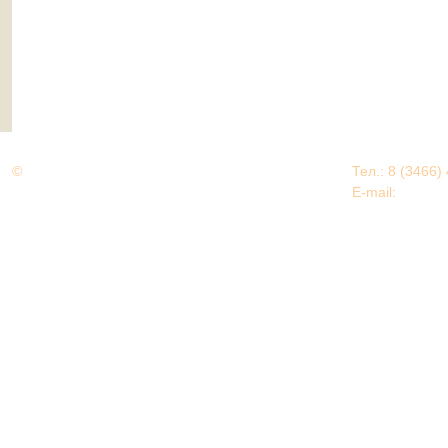
©
Дорогами Великой Победы
Тел.: 8 (3466)
Нижневартовский район
E-mail:
EDU@nv
Нижневартовский район