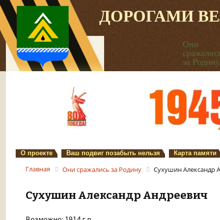
ДОРОГАМИ В
Они
сражалис
за Родину
О проекте
Ваш подвиг позабыть нельзя
Карта памяти
Главная
Они сражались за Родину
Сухушин Александр 
Сухушин Александр Андреевич
Возможно: 1914 г.р.