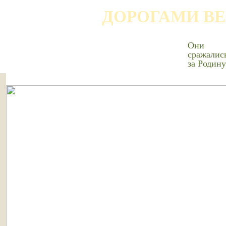
ДОРОГАМИ В
Они
сражалис
за Родину