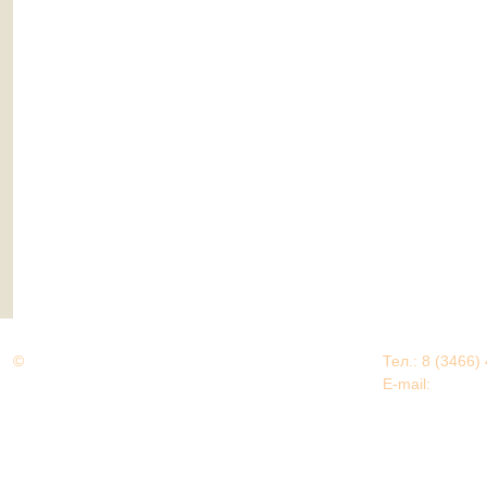
©
Дорогами Великой Победы
Тел.: 8 (3466)
Нижневартовский район
E-mail:
EDU@nv
Нижневартовский район