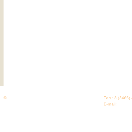
©
Дорогами Великой Победы
Тел.: 8 (3466)
Нижневартовский район
E-mail:
EDU@nv
Нижневартовский район