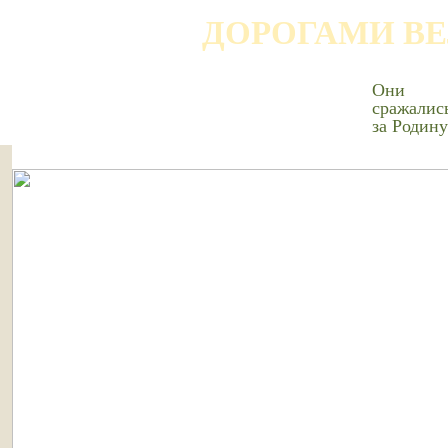
ДОРОГАМИ В
Они
сражалис
за Родину