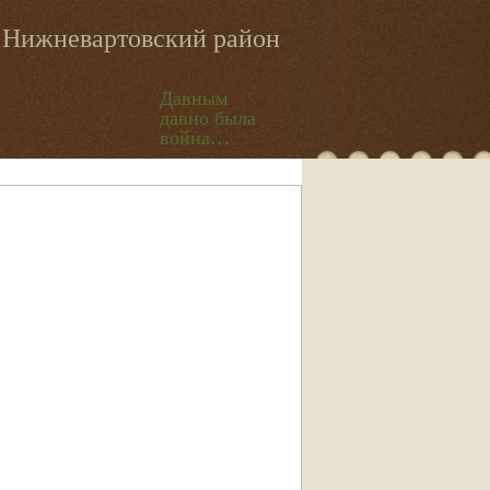
Нижневартовский район
Давным
давно была
война…