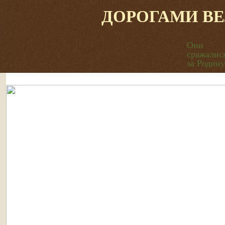
ДОРОГАМИ В
Они
сражалис
за Родину