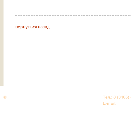
вернуться назад
©
Дорогами Великой Победы
Тел.: 8 (3466)
Нижневартовский район
E-mail:
EDU@nv
Нижневартовский район