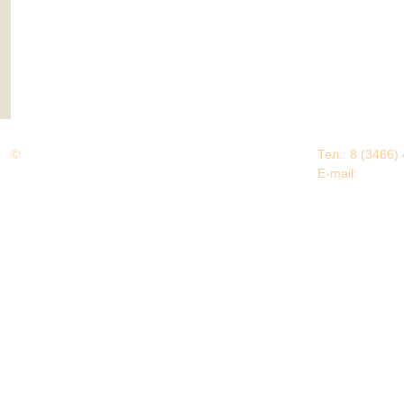
©
Дорогами Великой Победы
Тел.: 8 (3466)
Нижневартовский район
E-mail:
EDU@nv
Нижневартовский район