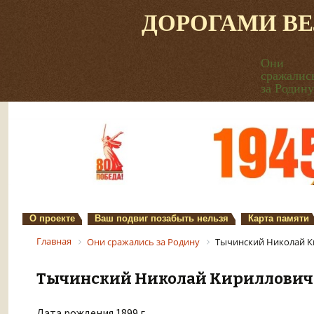
ДОРОГАМИ В
Они
сражалис
за Родину
О проекте
Ваш подвиг позабыть нельзя
Карта памяти
Главная
Они сражались за Родину
Тычинский Николай 
Тычинский Николай Кириллович
Дата рождения 1899 г.