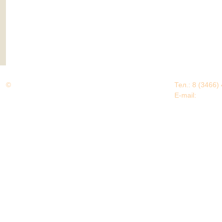
©
Дорогами Великой Победы
Тел.: 8 (3466)
Нижневартовский район
E-mail:
EDU@nv
Нижневартовский район