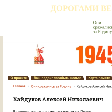
ДОРОГАМИ В
Они
сражалис
за Родину
О проекте
Ваш подвиг позабыть нельзя
Карта памяти
Главная
Они сражались за Родину
Хайдуков Алексей Ни
Хайдуков Алексей Николаевич
Вернулся, данные администрации сп. Покур