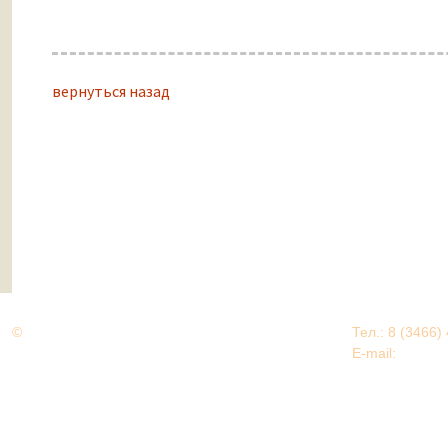
вернуться назад
©
Дорогами Великой Победы
Тел.: 8 (3466)
Нижневартовский район
E-mail:
EDU@nv
Нижневартовский район