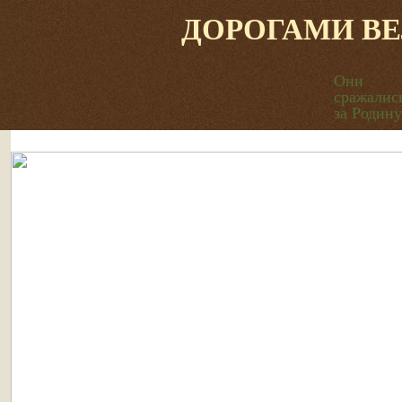
ДОРОГАМИ В
Они
сражалис
за Родину