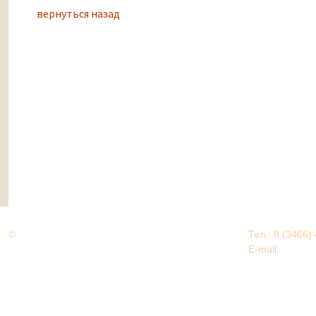
вернуться назад
©
Дорогами Великой Победы
Тел.: 8 (3466)
Нижневартовский район
E-mail:
EDU@nv
Нижневартовский район