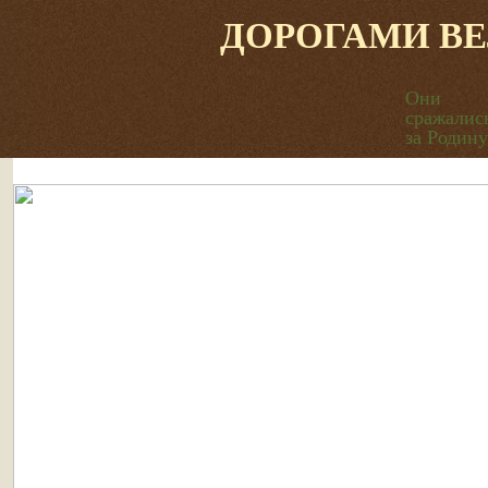
ДОРОГАМИ В
Они
сражалис
за Родину