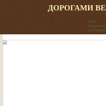
ДОРОГАМИ В
Они
сражалис
за Родину