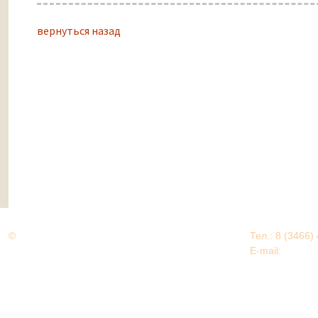
вернуться назад
©
Дорогами Великой Победы
Тел.: 8 (3466)
Нижневартовский район
E-mail:
EDU@nv
Нижневартовский район