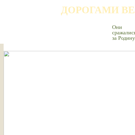
ДОРОГАМИ В
Они
сражалис
за Родину