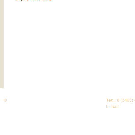
©
Дорогами Великой Победы
Тел.: 8 (3466)
Нижневартовский район
E-mail:
EDU@nv
Нижневартовский район