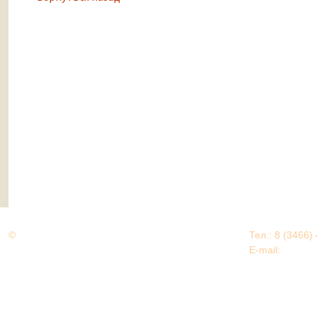
©
Дорогами Великой Победы
Тел.: 8 (3466)
Нижневартовский район
E-mail:
EDU@nv
Нижневартовский район