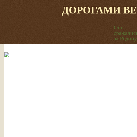
ДОРОГАМИ В
Они
сражалис
за Родину