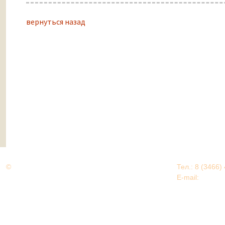
вернуться назад
©
Дорогами Великой Победы
Тел.: 8 (3466)
Нижневартовский район
E-mail:
EDU@nv
Нижневартовский район