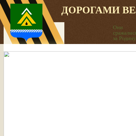
ДОРОГАМИ В
Они
сражалис
за Родину