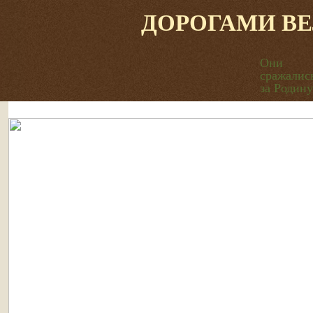
ДОРОГАМИ В
Они
сражалис
за Родину