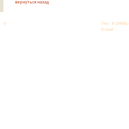
вернуться назад
©
Дорогами Великой Победы
Тел.: 8 (3466)
Нижневартовский район
E-mail:
EDU@nv
Нижневартовский район