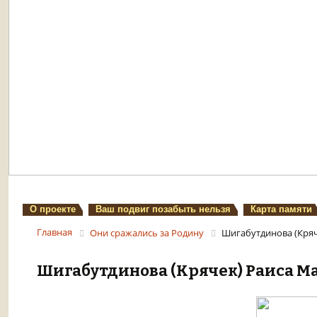
О проекте
Ваш подвиг позабыть нельзя
Карта памяти
Главная
Они сражались за Родину
Шигабутдинова (Кряч
Шигабутдинова (Крячек) Раиса М