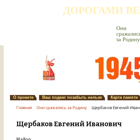
ДОРОГАМИ В
Они
сражалис
за Родину
О проекте
Ваш подвиг позабыть нельзя
Карта памяти
Главная
Они сражались за Родину
Щербаков Евгений Ива
Щербаков Евгений Иванович
Майор