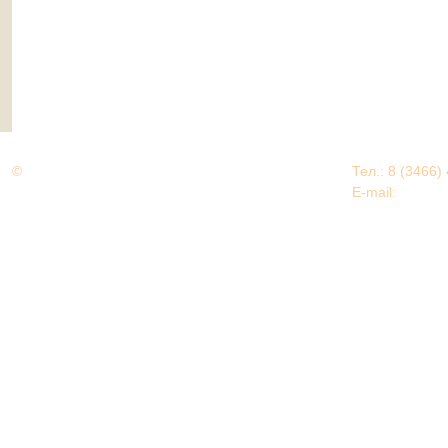
©
Дорогами Великой Победы
Тел.: 8 (3466)
Нижневартовский район
E-mail:
EDU@nv
Нижневартовский район