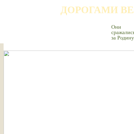
ДОРОГАМИ В
Они
сражалис
за Родину