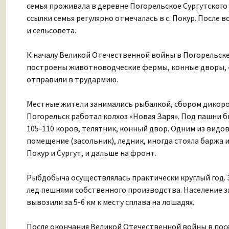
семья проживала в деревне Погорельское Сургутского
ссылки семья регулярно отмечалась в с. Покур. После 
и сельсовета.
К началу Великой Отечественной войны в Погорельске
построены животноводческие фермы, конные дворы, «
отправили в трудармию.
Местные жители занимались рыбалкой, сбором дикоросов
Погорельск работал колхоз «Новая Заря». Под пашни 
105-110 коров, телятник, конный двор. Одним из вид
помещение (засольник), ледник, иногда стояла баржа 
Покур и Сургут, и дальше на фронт.
Рыбдобыча осуществлялась практически круглый год. 
лед пешнями собственного производства. Население за
вывозили за 5-6 км к месту сплава на лошадях.
После окончания Великой Отечественной войны в пос