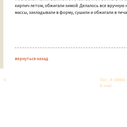
кирпич летом, обжигали зимой. Делалось все вручную
массы, закладывали в форму, сушили и обжигали в печа
вернуться назад
©
Дорогами Великой Победы
Тел.: 8 (3466)
Нижневартовский район
E-mail:
EDU@nv
Нижневартовский район