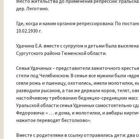
Место жительства до применения репрессии: Уральска
дер. Леготино.
Где, когда и каким органом репрессирована: По пост
10.02.1930 г.
Удачина Е.А. вместе с супругом и детьми была выселен
Сургутского района Тюменской области.
Семья Удачиных – представители зажиточного крестья
степи под Челябинском. В семье все мужики были «ядре
сеяли рожь и пшеницу, охотились, имели молотилки, к
разводили рысаков, а так же держали коров, телят, ове
настойчивому требованию бедняцко-средняцких масс к
Уральской области семья Удачиных самостоятельно сд
Федоровича: « … и дома, и молотилки, и амбары кирпич
нажитое переводят бестолково».
Вместе с родителями в ссылку отправились дети: два с