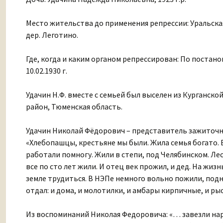
Место жительства до применения репрессии: Уральска
дер. Леготино.
Где, когда и каким органом репрессирован: По поста
10.02.1930 г.
Удачин Н.Ф. вместе с семьей был выселен из Курганско
район, Тюменская область.
Удачин Николай Фёдорович – представитель зажиточно
«Хлебопашцы, крестьяне мы были. Жила семья богато. 
работали помногу. Жили в степи, под Челябинском. Леса
все по сто лет жили. И отец век прожил, и дед. На жизн
земле трудиться. В НЭПе немного вольно пожили, поднял
отдал: и дома, и молотилки, и амбары кирпичные, и ры
Из воспоминаний Николая Федоровича: «… завезли народ