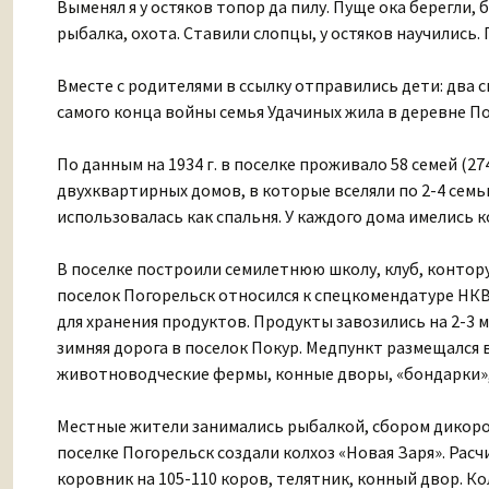
Выменял я у остяков топор да пилу. Пуще ока берегли,
рыбалка, охота. Ставили слопцы, у остяков научились.
Вместе с родителями в ссылку отправились дети: два с
самого конца войны семья Удачиных жила в деревне По
По данным на 1934 г. в поселке проживало 58 семей (27
двухквартирных домов, в которые вселяли по 2-4 семьи
использовалась как спальня. У каждого дома имелись к
В поселке построили семилетнюю школу, клуб, контору 
поселок Погорельск относился к спецкомендатуре НКВД
для хранения продуктов. Продукты завозились на 2-3 м
зимняя дорога в поселок Покур. Медпункт размещался
животноводческие фермы, конные дворы, «бондарки»,
Местные жители занимались рыбалкой, сбором дикоросов
поселке Погорельск создали колхоз «Новая Заря». Ра
коровник на 105-110 коров, телятник, конный двор. Кол