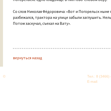
Со слов Николая Фёдоровича: «Вот и Погорельск ныне п
разбежался, трактора на улице забыли заглушить. Нель
Потом заскучал, съехал на Вату».
вернуться назад
©
Дорогами Великой Победы
Тел.: 8 (3466)
Нижневартовский район
E-mail:
EDU@nv
Нижневартовский район