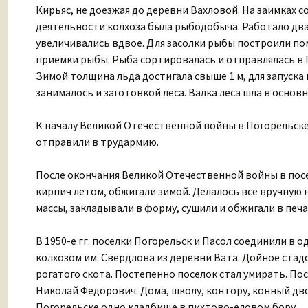
Кирьяс, не доезжая до деревни Вахловой. На заимках 
деятельности колхоза была рыбодобыча. Работало два-
увеличивались вдвое. Для засолки рыбы построили пом
приемки рыбы. Рыба сортировалась и отправлялась в 
Зимой толщина льда достигала свыше 1 м, для запуск
занималось и заготовкой леса. Валка леса шла в основн
К началу Великой Отечественной войны в Погорельске 
отправили в трудармию.
После окончания Великой Отечественной войны в пос
кирпич летом, обжигали зимой. Делалось все вручную
массы, закладывали в форму, сушили и обжигали в печа
В 1950-е гг. поселки Погорельск и Пасол соединили в о
колхозом им. Свердлова из деревни Вата. Дойное стад
рогатого скота. Постепенно поселок стал умирать. Пос
Николай Федорович. Дома, школу, контору, конный дво
Погорельске одно кладбище в пихтово-еловом бору.