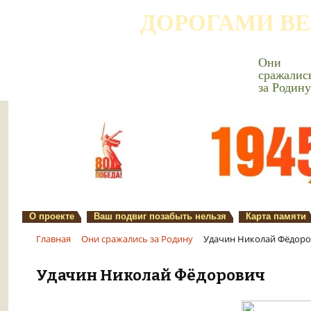
ДОРОГАМИ В
Они
сражалис
за Родину
О проекте
Ваш подвиг позабыть нельзя
Карта памяти
Главная
Они сражались за Родину
Удачин Николай Фёдор
Удачин Николай Фёдорович