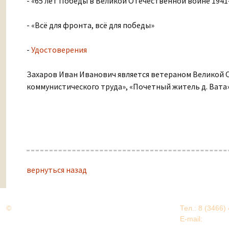
- «65 лет Победы в Великой Отечественной войне 1941–
- «Всё для фронта, всё для победы»
-
Удостоверения
Захаров Иван Иванович является ветераном Великой О
коммунистического труда», «Почетный житель д. Вата»
вернуться назад
©
Дорогами Великой Победы
Тел.: 8 (3466)
Нижневартовский район
E-mail:
EDU@nv