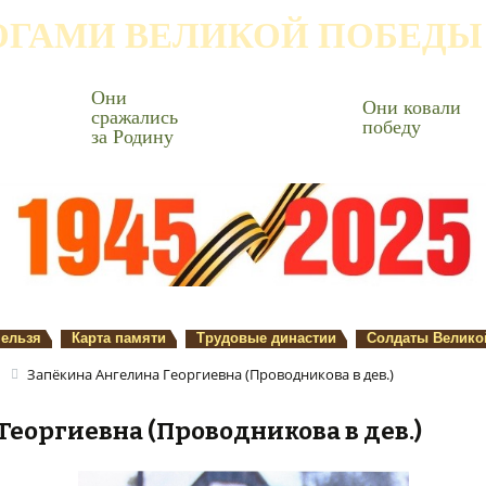
ОГАМИ ВЕЛИКОЙ ПОБЕДЫ
Они
Они ковали
сражались
победу
за Родину
нельзя
Карта памяти
Трудовые династии
Солдаты Велико
Запёкина Ангелина Георгиевна (Проводникова в дев.)
Георгиевна (Проводникова в дев.)