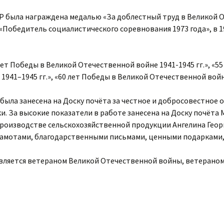
Р была награждена медалью «За доблестный труд в Великой О
ом «Победитель социалистического соревнования 1973 года», в 
ет Победы в Великой Отечественной войне 1941-1945 гг.», «5
941–1945 гг.», «60 лет Победы в Великой Отечественной войне
 была занесена на Доску почёта за честное и добросовестное 
 За высокие показатели в работе занесена на Доску почёта 
 производстве сельскохозяйственной продукции Ангелина Гео
амотами, благодарственными письмами, ценными подарками
является ветераном Великой Отечественной войны, ветераном