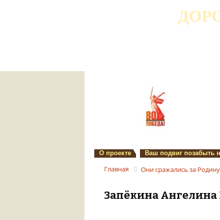
ДОР
О проекте
Ваш подвиг позабыть 
Главная
Они сражались за Родину
Запёкина Ангелина 