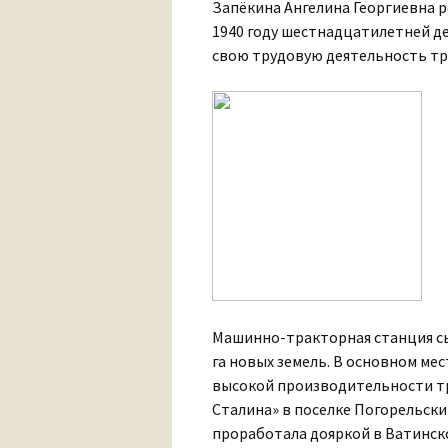
Запёкина Ангелина Георгиевна р
1940 году шестнадцатилетней дев
свою трудовую деятельность тр
Машинно-тракторная станция сы
га новых земель. В основном ме
высокой производительности тру
Сталина» в поселке Погорельский
проработала дояркой в Ватинско