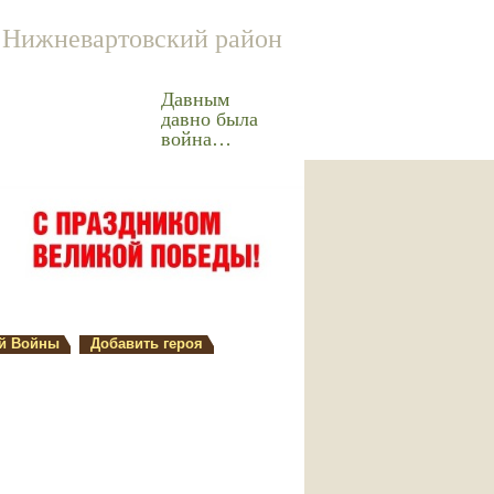
Нижневартовский район
Давным
давно была
война…
й Войны
Добавить героя