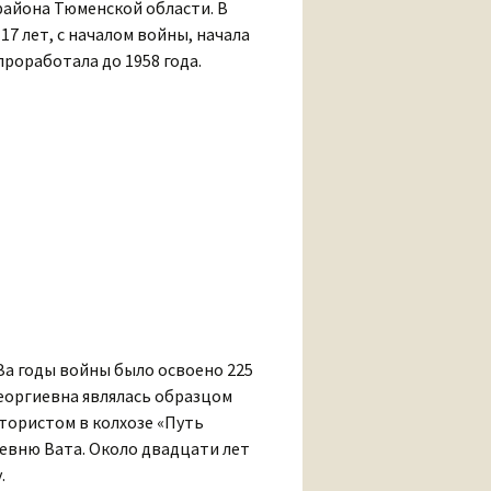
района Тюменской области. В
7 лет, с началом войны, начала
роработала до 1958 года.
За годы войны было освоено 225
Георгиевна являлась образцом
тористом в колхозе «Путь
еревню Вата. Около двадцати лет
.