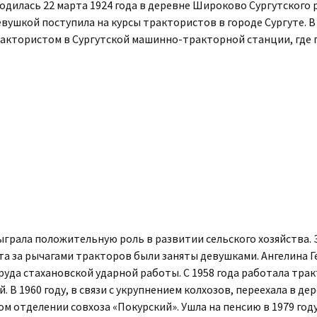
одилась 22 марта 1924 года в деревне Широково Сургутского 
ушкой поступила на курсы трактористов в городе Сургуте. В 1
актористом в Сургутской машинно-тракторной станции, где п
грала положительную роль в развитии сельского хозяйства. 
ста за рычагами тракторов были заняты девушками. Ангелина 
да стахановской ударной работы. С 1958 года работала трак
. В 1960 году, в связи с укрупнением колхозов, переехала в д
м отделении совхоза «Покурский». Ушла на пенсию в 1979 году