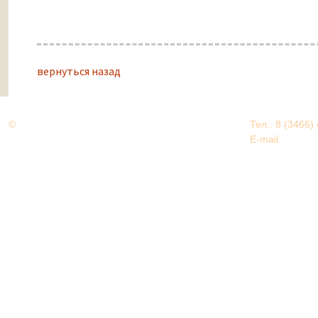
вернуться назад
©
Дорогами Великой Победы
Тел.: 8 (3466)
Нижневартовский район
E-mail:
EDU@nv
Нижневартовский район