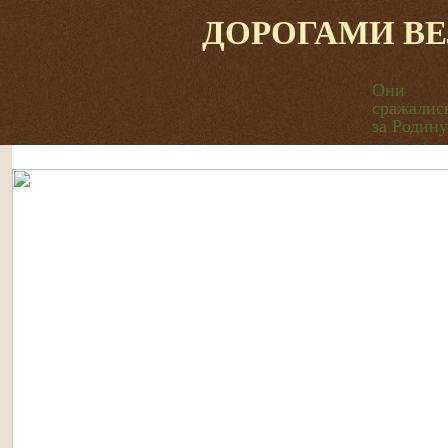
ДОРОГАМИ В
Они
сражалис
за Родину