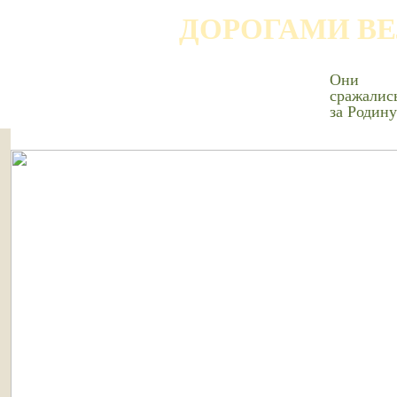
ДОРОГАМИ В
Они
сражалис
за Родину