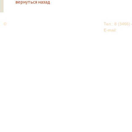
вернуться назад
©
Дорогами Великой Победы
Тел.: 8 (3466)
Нижневартовский район
E-mail:
EDU@nv
Нижневартовский район