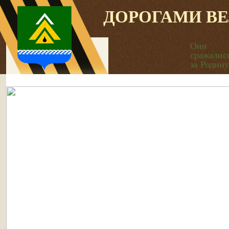
ДОРОГАМИ В
Они
сражалис
за Родину