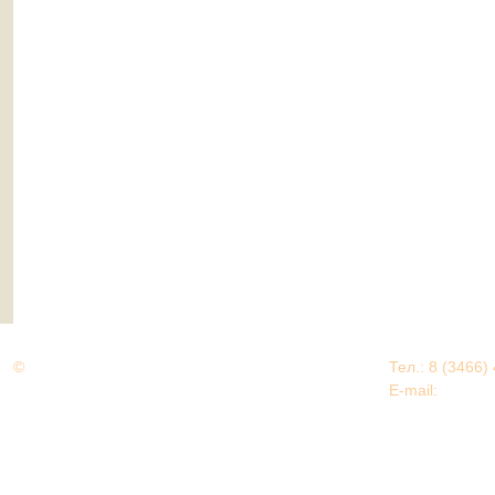
©
Дорогами Великой Победы
Тел.: 8 (3466)
Нижневартовский район
E-mail:
EDU@nv
Нижневартовский район