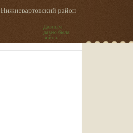
Нижневартовский район
Давным
давно была
война…