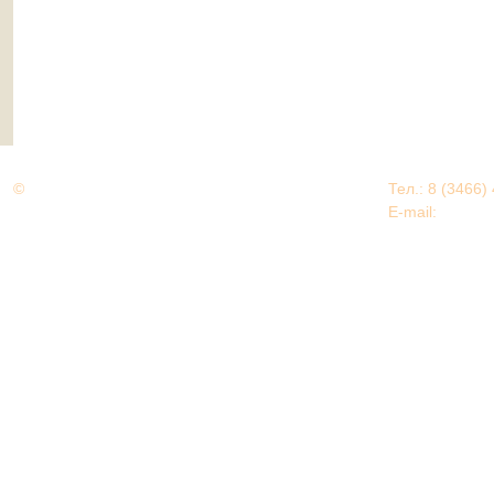
©
Дорогами Великой Победы
Тел.: 8 (3466)
Нижневартовский район
E-mail:
EDU@nv
Нижневартовский район