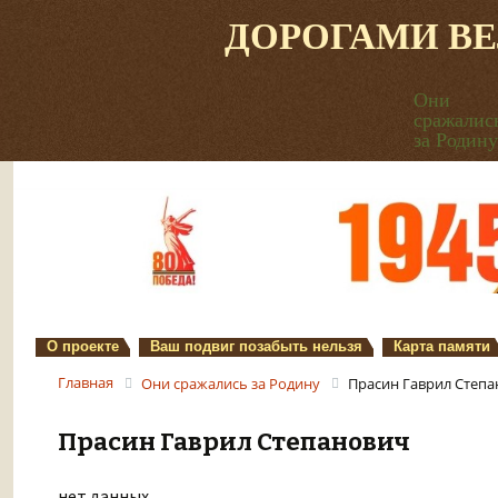
ДОРОГАМИ В
Они
сражалис
за Родину
О проекте
Ваш подвиг позабыть нельзя
Карта памяти
Главная
Они сражались за Родину
Прасин Гаврил Степ
Прасин Гаврил Степанович
нет данных