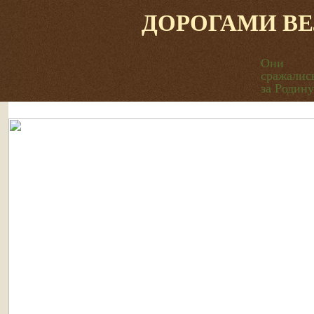
ДОРОГАМИ В
Они
сражалис
за Родину