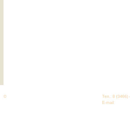
©
Дорогами Великой Победы
Тел.: 8 (3466)
Нижневартовский район
E-mail:
EDU@nv
Нижневартовский район