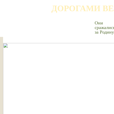
ДОРОГАМИ В
Они
сражалис
за Родину