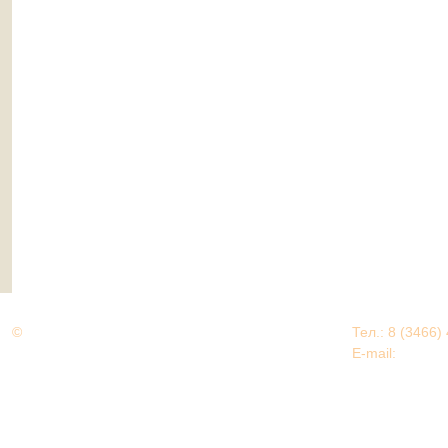
©
Дорогами Великой Победы
Тел.: 8 (3466)
Нижневартовский район
E-mail:
EDU@nv
Нижневартовский район