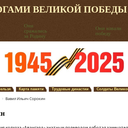
ОГАМИ ВЕЛИКОЙ ПОБЕДЫ
Они
Они ковали
сражались
победу
за Родину
нельзя
Карта памяти
Трудовые династии
Солдаты Велико
Вавил Ильич Сорокин
ин
ия колхоза «Авангард» знатным полеводом работал замечате