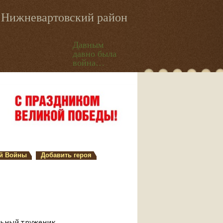
Нижневартовский район
Давным
давно была
война…
й Войны
Добавить героя
льный труженик.