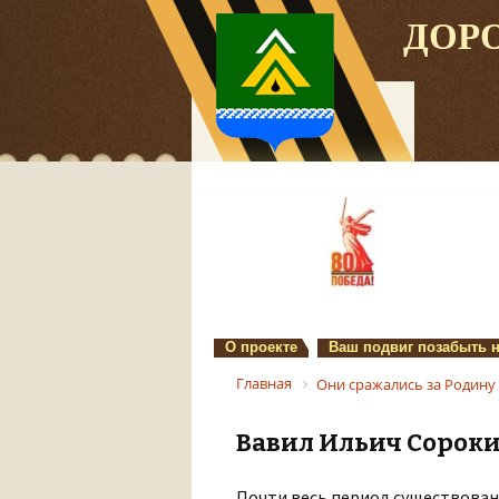
ДОР
О проекте
Ваш подвиг позабыть 
Главная
Они сражались за Родину
Вавил Ильич Сорок
Почти весь период существован