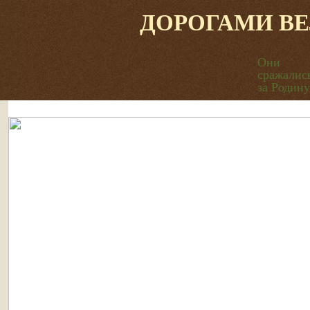
ДОРОГАМИ В
Они
сражалис
за Родину