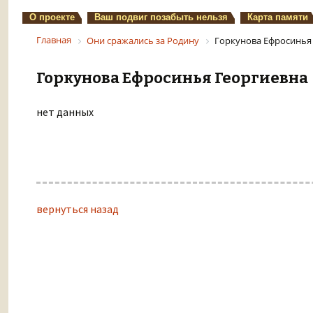
О проекте
Ваш подвиг позабыть нельзя
Карта памяти
Главная
Они сражались за Родину
Горкунова Ефросинья
Горкунова Ефросинья Георгиевна
нет данных
вернуться назад