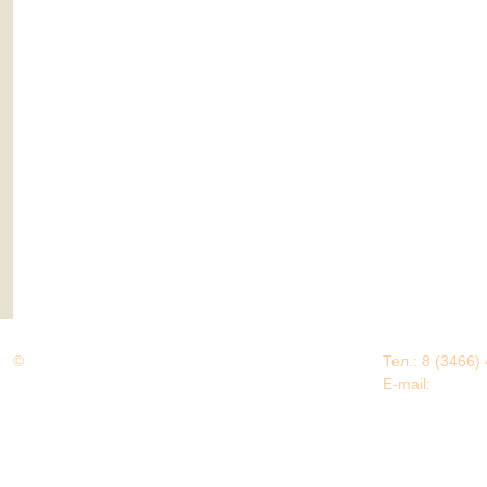
©
Дорогами Великой Победы
Тел.: 8 (3466)
Нижневартовский район
E-mail:
EDU@nv
Нижневартовский район