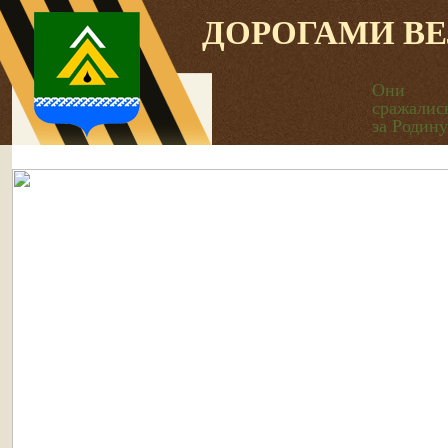
ДОРОГАМИ В
Они
сражалис
за Родину