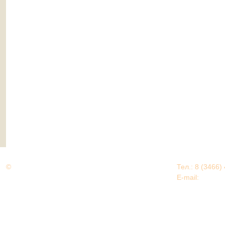
©
Дорогами Великой Победы
Тел.: 8 (3466)
Нижневартовский район
E-mail:
EDU@nv
Нижневартовский район