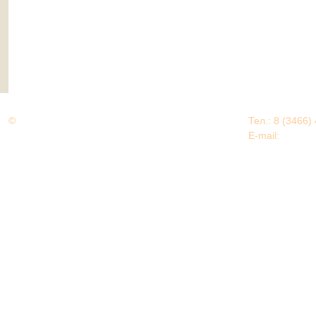
©
Дорогами Великой Победы
Тел.: 8 (3466)
Нижневартовский район
E-mail:
EDU@nv
Нижневартовский район