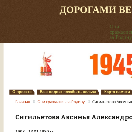
ДОРОГАМИ В
Они
сражалис
за Родину
О проекте
Ваш подвиг позабыть нельзя
Карта памяти
Главная
Они сражались за Родину
Сигильетова Аксинья
Сигильетова Аксинья Александр
1903 - 13.01.1980 гг.