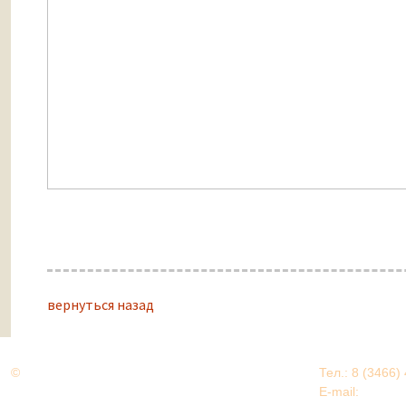
вернуться назад
©
Дорогами Великой Победы
Тел.: 8 (3466)
Нижневартовский район
E-mail:
EDU@nv