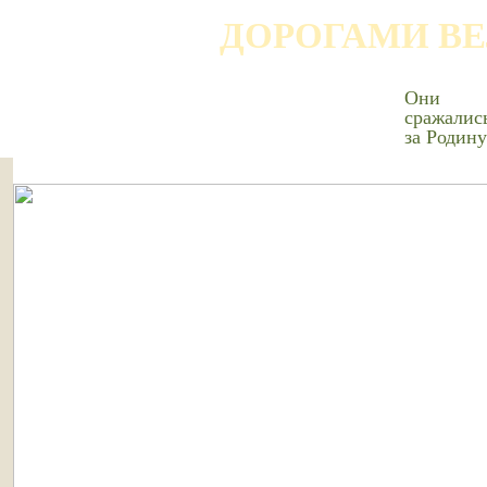
ДОРОГАМИ В
Они
сражалис
за Родину