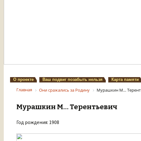
О проекте
Ваш подвиг позабыть нельзя
Карта памяти
Главная
Они сражались за Родину
Мурашкин М… Терент
Мурашкин М… Терентьевич
Год рождения: 1908