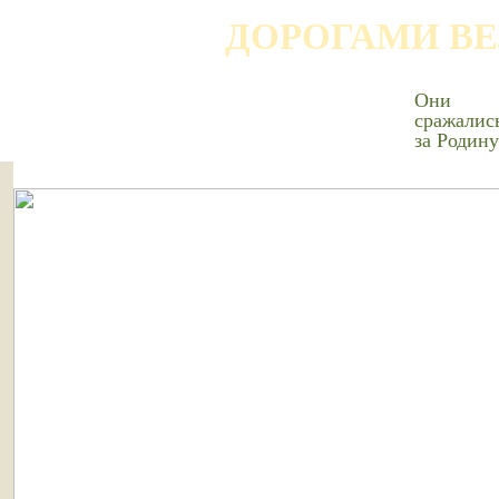
ДОРОГАМИ В
Они
сражалис
за Родину