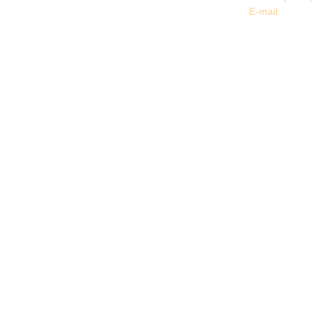
Нижневартовский район
E-mail:
EDU@nv
Нижневартовский район