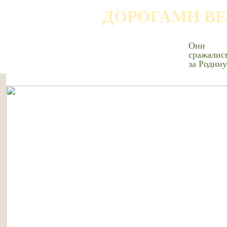
ДОРОГАМИ В
Они
сражалис
за Родину