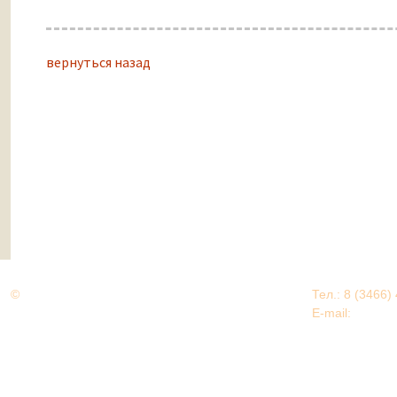
вернуться назад
©
Дорогами Великой Победы
Тел.: 8 (3466)
Нижневартовский район
E-mail:
EDU@nv
Нижневартовский район