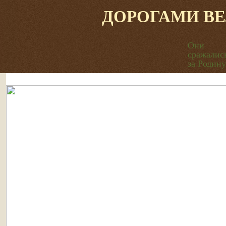
ДОРОГАМИ В
Они
сражалис
за Родину