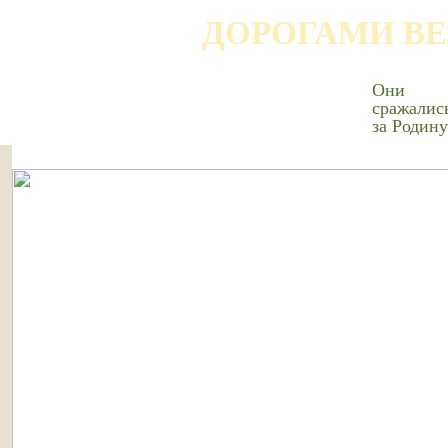
ДОРОГАМИ В
Они
сражалис
за Родину