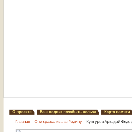
О проекте
Ваш подвиг позабыть нельзя
Карта памяти
Главная
Они сражались за Родину
Кунгуров Аркадий Федо