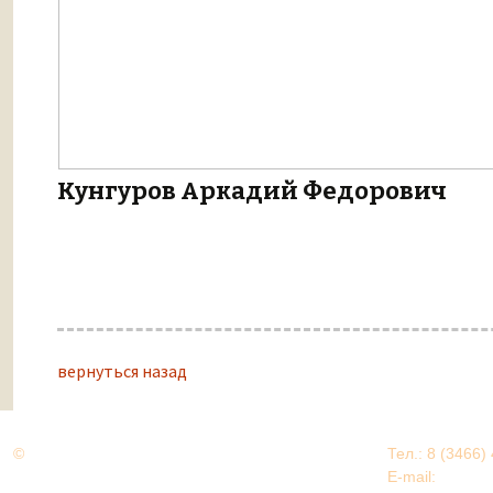
Кунгуров Аркадий Федорович
вернуться назад
©
Дорогами Великой Победы
Тел.: 8 (3466)
Нижневартовский район
E-mail:
EDU@nv