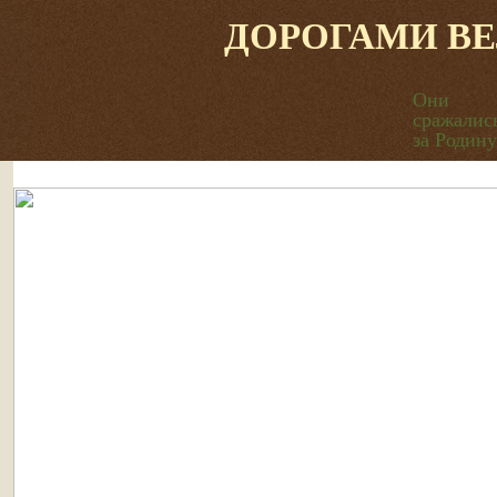
ДОРОГАМИ В
Они
сражалис
за Родину