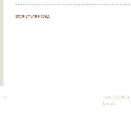
вернуться назад
©
Дорогами Великой Победы
Тел.: 8 (3466)
Нижневартовский район
E-mail:
EDU@nv
Нижневартовский район