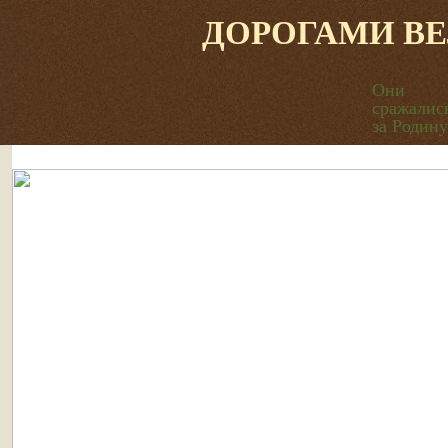
ДОРОГАМИ В
Они
сражалис
за Родину