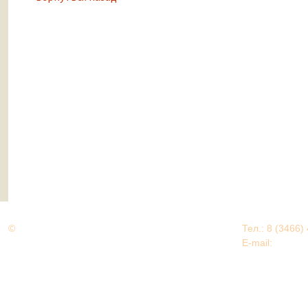
©
Дорогами Великой Победы
Тел.: 8 (3466)
Нижневартовский район
E-mail:
EDU@nv
Нижневартовский район