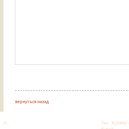
вернуться назад
©
Дорогами Великой Победы
Тел.: 8 (3466)
Нижневартовский район
E-mail:
EDU@nv