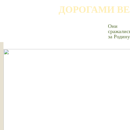
ДОРОГАМИ В
Они
сражалис
за Родину