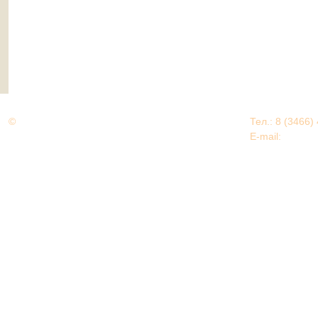
©
Дорогами Великой Победы
Тел.: 8 (3466)
Нижневартовский район
E-mail:
EDU@nv
Нижневартовский район