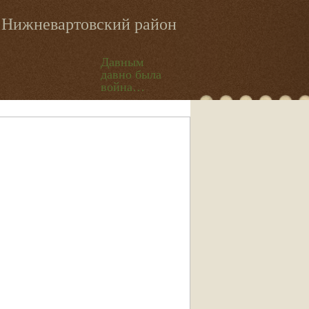
Нижневартовский район
Давным
давно была
война…