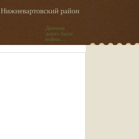
Нижневартовский район
Давным
давно была
война…