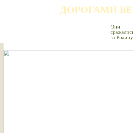
ДОРОГАМИ В
Они
сражалис
за Родину