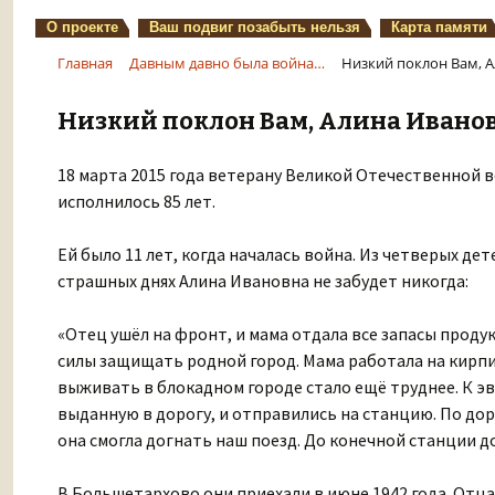
О проекте
Ваш подвиг позабыть нельзя
Карта памяти
Главная
Давным давно была война…
Низкий поклон Вам, 
Низкий поклон Вам, Алина Ивано
18 марта 2015 года ветерану Великой Отечественной 
исполнилось 85 лет.
Ей было 11 лет, когда началась война. Из четверых де
страшных днях Алина Ивановна не забудет никогда:
«Отец ушёл на фронт, и мама отдала все запасы продук
силы защищать родной город. Мама работала на кирпи
выживать в блокадном городе стало ещё труднее. К эв
выданную в дорогу, и отправились на станцию. По доро
она смогла догнать наш поезд. До конечной станции до
В Большетархово они приехали в июне 1942 года. Отца 