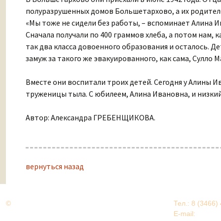
полуразрушенных домов Большетархово, а их родител
«Мы тоже не сидели без работы, – вспоминает Алина Ив
Сначала получали по 400 граммов хлеба, а потом нам, 
так два класса довоенного образования и осталось. Де
замуж за такого же эвакуированного, как сама, Сулло 
Вместе они воспитали троих детей. Сегодня у Алины И
труженицы тыла. С юбилеем, Алина Ивановна, и низкий
Автор: Александра ГРЕБЕНЩИКОВА.
вернуться назад
©
Дорогами Великой Победы
Тел.: 8 (3466)
Нижневартовский район
E-mail:
EDU@nv