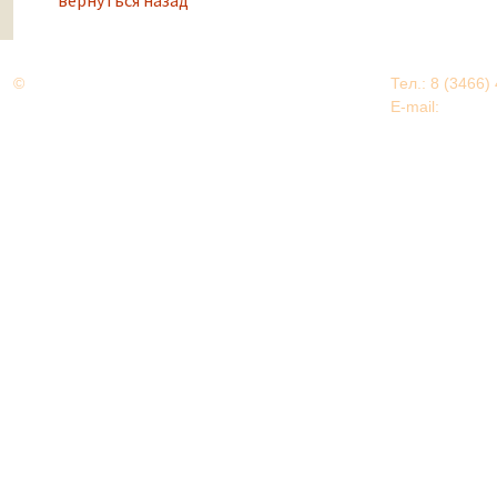
©
Дорогами Великой Победы
Тел.: 8 (3466)
Нижневартовский район
E-mail:
EDU@nv
Нижневартовский район