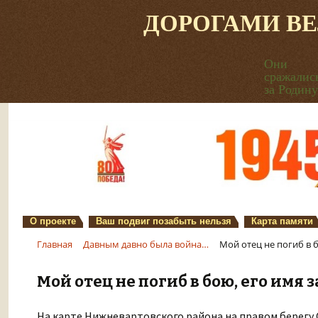
ДОРОГАМИ В
Они
сражалис
за Родину
О проекте
Ваш подвиг позабыть нельзя
Карта памяти
Главная
Давным давно была война…
Мой отец не погиб в
Мой отец не погиб в бою, его имя
На карте Нижневартовского района на правом берегу 