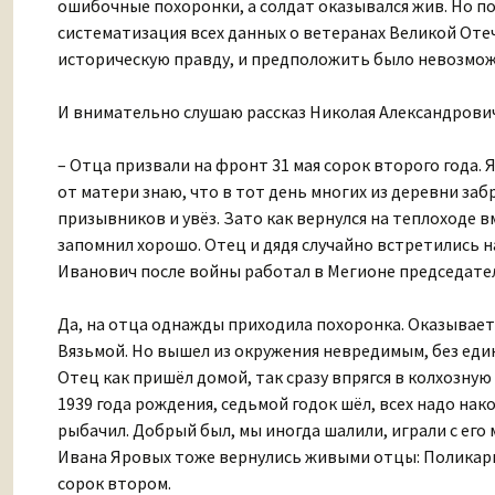
ошибочные похоронки, а солдат оказывался жив. Но п
систематизация всех данных о ветеранах Великой От
историческую правду, и предположить было невозмож
И внимательно слушаю рассказ Николая Александрови
– Отца призвали на фронт 31 мая сорок второго года. Я
от матери знаю, что в тот день многих из деревни заб
призывников и увёз. Зато как вернулся на теплоходе
запомнил хорошо. Отец и дядя случайно встретились н
Иванович после войны работал в Мегионе председател
Да, на отца однажды приходила похоронка. Оказывается
Вязьмой. Но вышел из окружения невредимым, без един
Отец как пришёл домой, так сразу впрягся в колхозную
1939 года рождения, седьмой годок шёл, всех надо нако
рыбачил. Добрый был, мы иногда шалили, играли с его 
Ивана Яровых тоже вернулись живыми отцы: Поликарп 
сорок втором.