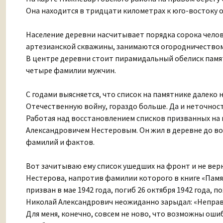
Она находится в тридцати километрах к юго-востоку 
Население деревни насчитывает порядка сорока челове
артезианской скважины, занимаются огородничеством.
В центре деревни стоит пирамидальный обелиск памят
четыре фамилии мужчин.
С годами выясняется, что список на памятнике далеко
Отечественную войну, гораздо больше. Да и неточност
Работая над восстановлением списков призванных на 
Александровичем Нестеровым. Он жил в деревне до во
фамилий и фактов.
Вот зачитываю ему список ушедших на фронт и не вер
Нестерова, напротив фамилии которого в книге «Память
призван в мае 1942 года, погиб 26 октября 1942 года, 
Николай Александрович неожиданно зарыдал: «Неправда
Для меня, конечно, совсем не ново, что возможны оши